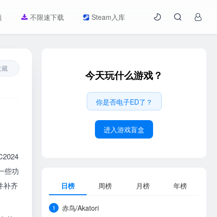
题
不限速下载
Steam入库
收藏
今天玩什么游戏？
你是否电子ED了？
进入游戏盲盒
2024
一些功
并补齐
日榜
周榜
月榜
年榜
赤鸟/Akatori
1