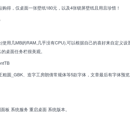
站购得，仅桌面一张壁纸180元，以及4张锁屏壁纸且用且珍惜！
ws
。轻量级(使用几MB的RAM,几乎没有CPU),可以根据自己的喜好来自定义
己的桌面任务栏很美观。
entTB
方正粗圆_GBK、造字工房朗倩常规体等5款字体，文章最后有字体预
制面板 系统服务 重启桌面 系统版本。