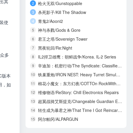
现出其
枪火无双/Gunstoppable
2
杀死影子/Kill The Shadow
3
青鬼2/Aooni2
4
安装使
神与杀戮/Gods & Gore
5
君王之塔/Sovereign Tower
6
黑夜轮回/Re:Night
7
了众多
IL2捍卫雄鹰：朝鲜战争/Korea. IL-2 Series
8
辛迪加：机密行动/The Syndicate: Classified Operations
9
铁巢重炮/IRON NEST: Heavy Turret Simulator
10
C版本
棉花小魔女：东方幻夜/COTTOn RockWithYou -ORIENTAL NIGHT DREAMS-
11
用，如
维修物语/ReStory: Chill Electronics Repairs
12
超翼战骑艾斯提克/Changeable Guardian ESTIQUE
13
转生成为暴君之神/That Time I Got Reincarnated as a Tyrant God
14
阿尔帕冈/ALPARGUN
15