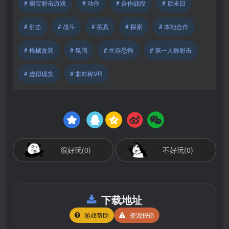
# 刷宝射击游戏
# 动作
# 合作战役
# 后末日
# 射击
# 战斗
# 拟真
# 探索
# 本地合作
# 枪械改装
# 氛围
# 生存恐怖
# 第一人称射击
# 虚拟现实
# 非对称VR
很好玩(0)
不好玩(0)
下载地址
游戏帮助
资源报错