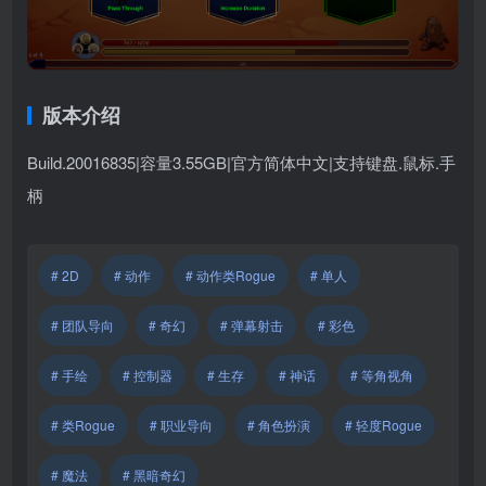
版本介绍
Build.20016835|容量3.55GB|官方简体中文|支持键盘.鼠标.手
柄
# 2D
# 动作
# 动作类Rogue
# 单人
# 团队导向
# 奇幻
# 弹幕射击
# 彩色
# 手绘
# 控制器
# 生存
# 神话
# 等角视角
# 类Rogue
# 职业导向
# 角色扮演
# 轻度Rogue
# 魔法
# 黑暗奇幻