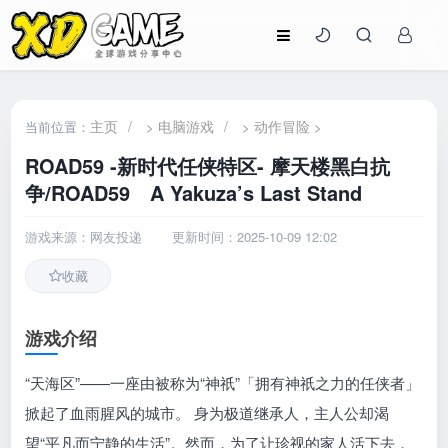
主页
/
电脑游戏
/
动作冒险
当前位置：
>
>
>
ROAD59 -新时代任侠特区- 摩天楼黑白抗
争/ROAD59 A Yakuza’s Last Stand
游戏来源：网友投递
更新时间：2025-10-09 12:02
收藏
游戏介绍
“天海区”——一座由被称为“神祇”「拥有神祇之力的任侠者」
掀起了血雨腥风的城市。 身为极道继承人，主人公却渴
望“平凡而宁静的生活”。然而，为了让珍视的家人活下去，