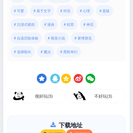
# 可爱
# 基于文字
# 对话
# 心理
# 悬疑
# 沉浸式模拟
# 漫画
# 犯罪
# 神话
# 自选历险体验
# 视觉小说
# 赛博朋克
# 选择取向
# 魔法
# 黑暗奇幻
很好玩(3)
不好玩(3)
下载地址