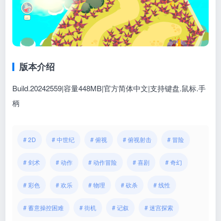
版本介绍
Build.20242559|容量448MB|官方简体中文|支持键盘.鼠标.手
柄
# 2D
# 中世纪
# 俯视
# 俯视射击
# 冒险
# 剑术
# 动作
# 动作冒险
# 喜剧
# 奇幻
# 彩色
# 欢乐
# 物理
# 砍杀
# 线性
# 蓄意操控困难
# 街机
# 记叙
# 迷宫探索