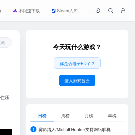
题
不限速下载
Steam入库
收藏
今天玩什么游戏？
你是否电子ED了？
进入游戏盲盒
顶住压
日榜
周榜
月榜
年榜
雾影猎人/Mistfall Hunter/支持网络联机
1