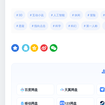
# 3D
# 互动小说
# 人工智能
# 休闲
# 冒险
# 悬疑
# 指向点击
# 科学
# 科幻
# 第一人称
百度网盘
天翼网盘
移动网盘
123网盘