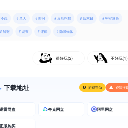
# 冷战
# 单人
# 即时
# 反乌托邦
# 后末日
# 密室逃脱
# 解谜
# 调查
# 逻辑
# 隐藏物体
很好玩(2)
不好玩(1)
下载地址
游戏帮助
资源报
迅雷网盘
夸克网盘
阿里网盘
正版购买