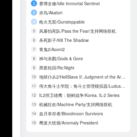
赛博女修/Idle Immortal Sentinel
2
赤鸟/Akatori
3
枪火无双/Gunstoppable
4
风暴怕死队/Pass the Fear/支持网络联机
5
杀死影子/Kill The Shadow
6
青鬼2/Aooni2
7
神与杀戮/Gods & Gore
8
黑夜轮回/Re:Night
9
地狱仆从2/HellSlave II: Judgment of the Archon
10
伟大角斗士学院：角斗士管理模拟器/Ludus Magnatus: Gladiator Manager Simulator
11
IL2捍卫雄鹰：朝鲜战争/Korea. IL-2 Series
12
机械狂欢/Machine Party/支持网络联机
13
血月幸存者/Bloodmoon Survivors
14
鹰派大统领/Anomaly President
15