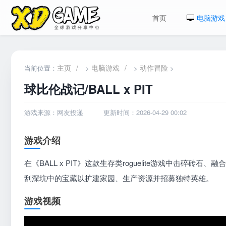
首页
电脑游戏
主页
/
电脑游戏
/
动作冒险
当前位置：
>
>
>
球比伦战记/BALL x PIT
游戏来源：网友投递
更新时间：2026-04-29 00:02
游戏介绍
在《BALL x PIT》这款生存类roguelite游戏中击
刮深坑中的宝藏以扩建家园、生产资源并招募独特英雄。
游戏视频