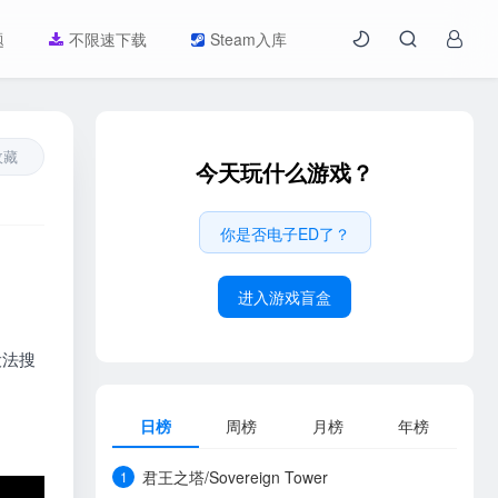
题
不限速下载
Steam入库
收藏
今天玩什么游戏？
你是否电子ED了？
进入游戏盲盒
设法搜
日榜
周榜
月榜
年榜
君王之塔/Sovereign Tower
1