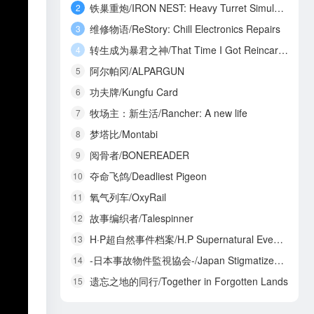
铁巢重炮/IRON NEST: Heavy Turret Simulator
2
维修物语/ReStory: Chill Electronics Repairs
3
转生成为暴君之神/That Time I Got Reincarnated as a Tyrant God
4
阿尔帕冈/ALPARGUN
5
功夫牌/Kungfu Card
6
牧场主：新生活/Rancher: A new life
7
梦塔比/Montabi
8
阅骨者/BONEREADER
9
夺命飞鸽/Deadliest Pigeon
10
氧气列车/OxyRail
11
故事编织者/Talespinner
12
H·P超自然事件档案/H.P Supernatural Event Archives
13
-日本事故物件監視協会-/Japan Stigmatized Property3
14
遗忘之地的同行/Together in Forgotten Lands
15