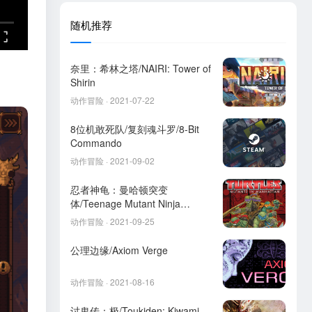
随机推荐
奈里：希林之塔/NAIRI: Tower of
Shirin
动作冒险 · 2021-07-22
8位机敢死队/复刻魂斗罗/8-Bit
Commando
动作冒险 · 2021-09-02
忍者神龟：曼哈顿突变
体/Teenage Mutant Ninja
Turtles: Mutants in Manhattan
动作冒险 · 2021-09-25
公理边缘/Axiom Verge
动作冒险 · 2021-08-16
讨鬼传：极/Toukiden: Kiwami