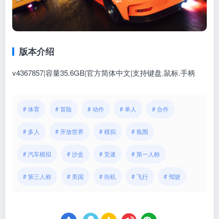
版本介绍
v4367857|容量35.6GB|官方简体中文|支持键盘.鼠标.手柄
# 体育
# 冒险
# 动作
# 单人
# 合作
# 多人
# 开放世界
# 模拟
# 氛围
# 汽车模拟
# 沙盒
# 竞速
# 第一人称
# 第三人称
# 美国
# 街机
# 飞行
# 驾驶