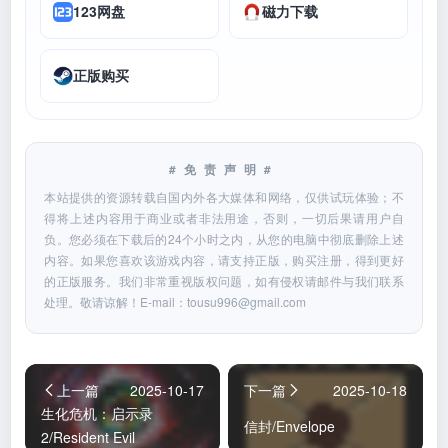
123网盘
磁力下载
正版购买
#免责声明#
本站提供的资源转载自国内外各大媒体和网络，仅供试玩体验；不
得将上述内容用于商业或者非法用途，否则，一切后果请用户自
负。您必须在下载后的24个小时之内，从您的电脑中彻底删除上述
内容。如果您喜欢该游戏内容，请支持正版，购买注册，得到更好
的正版服务。我们非常重视版权问题，如有侵权请邮件与我们联系
处理。敬请谅解！E-mail：
tousu996@gmail.com
上一篇
2025-10-17
下一篇
2025-10-18
生化危机：启示录
信封/Envelope
2/Resident Evil