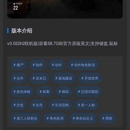
版本介绍
v0.022h2联机版|容量58.7GB|官方原版英文|支持键盘.鼠标
# 僵尸
# 制作
# 动作
# 动作角色扮演
# 合作
# 后末日
# 基地建设
# 开放世界
# 抢先体验
# 探索
# 模拟
# 沉浸式模拟
# 沙盒
# 生存
# 生存恐怖
# 第一人称
# 第三人称射击
# 角色扮演
# 角色自定义
# 黑暗