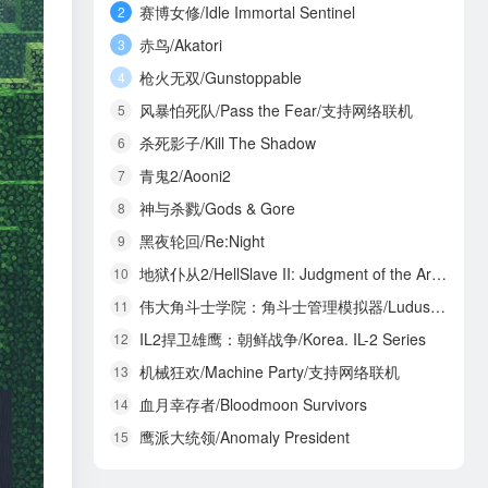
赛博女修/Idle Immortal Sentinel
2
赤鸟/Akatori
3
枪火无双/Gunstoppable
4
风暴怕死队/Pass the Fear/支持网络联机
5
杀死影子/Kill The Shadow
6
青鬼2/Aooni2
7
神与杀戮/Gods & Gore
8
黑夜轮回/Re:Night
9
地狱仆从2/HellSlave II: Judgment of the Archon
10
伟大角斗士学院：角斗士管理模拟器/Ludus Magnatus: Gladiator Manager Simulator
11
IL2捍卫雄鹰：朝鲜战争/Korea. IL-2 Series
12
机械狂欢/Machine Party/支持网络联机
13
血月幸存者/Bloodmoon Survivors
14
鹰派大统领/Anomaly President
15