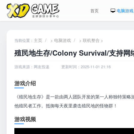
首页
电脑游戏
主页
/
电脑游戏
/
联机整合
当前位置：
>
>
>
殖民地生存/Colony Survival/支持
游戏来源：网友投递
更新时间：2025-11-01 21:16
游戏介绍
《殖民地生存》是一款由两人团队开发的第一人称独特策略
他殖民者工作。抵御每天夜里袭击殖民地的怪物群！
游戏视频