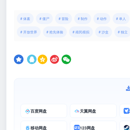
# 体素
# 僵尸
# 冒险
# 制作
# 动作
# 单人
# 开放世界
# 抢先体验
# 殖民模拟
# 沙盒
# 独立
百度网盘
天翼网盘
移动网盘
123网盘