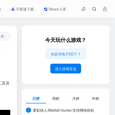
题
不限速下载
Steam入库
收藏
今天玩什么游戏？
你是否电子ED了？
进入游戏盲盒
工及其
日榜
周榜
月榜
年榜
雾影猎人/Mistfall Hunter/支持网络联机
1