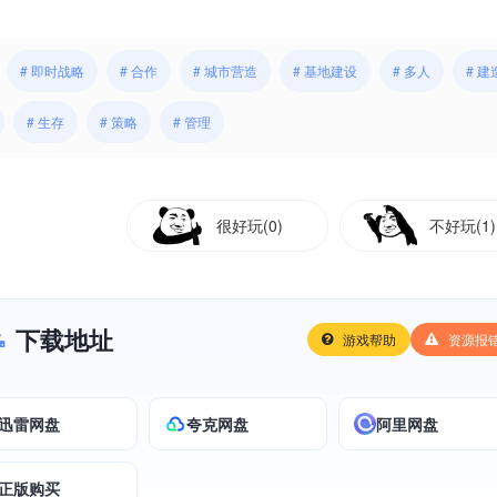
# 即时战略
# 合作
# 城市营造
# 基地建设
# 多人
# 建
# 生存
# 策略
# 管理
很好玩(0)
不好玩(1)
下载地址
游戏帮助
资源报
迅雷网盘
夸克网盘
阿里网盘
正版购买