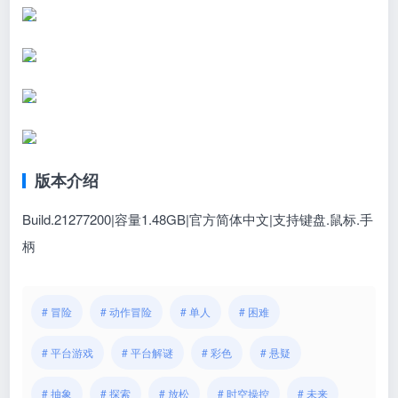
版本介绍
Build.21277200|容量1.48GB|官方简体中文|支持键盘.鼠标.手
柄
# 冒险
# 动作冒险
# 单人
# 困难
# 平台游戏
# 平台解谜
# 彩色
# 悬疑
# 抽象
# 探索
# 放松
# 时空操控
# 未来