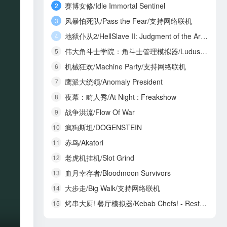
赛博女修/Idle Immortal Sentinel
2
风暴怕死队/Pass the Fear/支持网络联机
3
地狱仆从2/HellSlave II: Judgment of the Archon
4
伟大角斗士学院：角斗士管理模拟器/Ludus Magnatus: Gladiator Manager Simulator
5
机械狂欢/Machine Party/支持网络联机
6
鹰派大统领/Anomaly President
7
夜幕：畸人秀/At Night : Freakshow
8
战争洪流/Flow Of War
9
疯狗斯坦/DOGENSTEIN
10
赤鸟/Akatori
11
老虎机挂机/Slot Grind
12
血月幸存者/Bloodmoon Survivors
13
大步走/Big Walk/支持网络联机
14
烤串大厨! 餐厅模拟器/Kebab Chefs! - Restaurant Simulator/支持网络联机
15