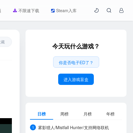
题
不限速下载
Steam入库
收藏
今天玩什么游戏？
你是否电子ED了？
进入游戏盲盒
日榜
周榜
月榜
年榜
雾影猎人/Mistfall Hunter/支持网络联机
1