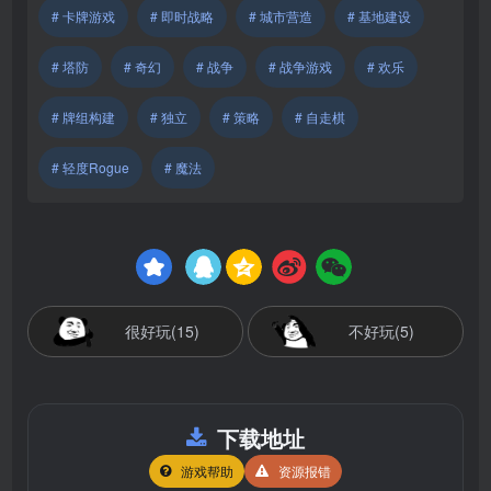
# 卡牌游戏
# 即时战略
# 城市营造
# 基地建设
# 塔防
# 奇幻
# 战争
# 战争游戏
# 欢乐
# 牌组构建
# 独立
# 策略
# 自走棋
# 轻度Rogue
# 魔法
很好玩(15)
不好玩(5)
下载地址
游戏帮助
资源报错