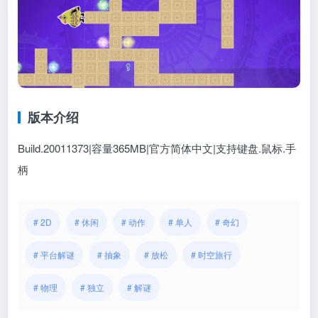
版本介绍
Build.20011373|容量365MB|官方简体中文|支持键盘.鼠标.手
柄
# 2D
# 休闲
# 动作
# 单人
# 奇幻
# 平台解谜
# 抽象
# 放松
# 时空旅行
# 物理
# 独立
# 解谜