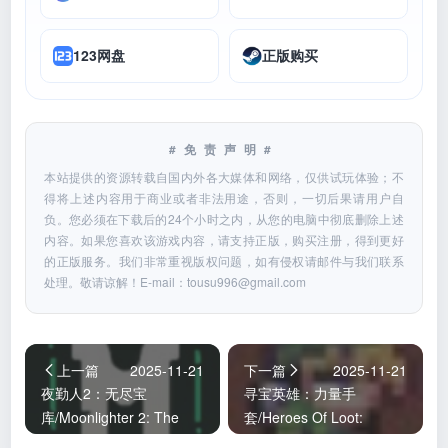
123网盘
正版购买
#免责声明#
本站提供的资源转载自国内外各大媒体和网络，仅供试玩体验；不
得将上述内容用于商业或者非法用途，否则，一切后果请用户自
负。您必须在下载后的24个小时之内，从您的电脑中彻底删除上述
内容。如果您喜欢该游戏内容，请支持正版，购买注册，得到更好
的正版服务。我们非常重视版权问题，如有侵权请邮件与我们联系
处理。敬请谅解！E-mail：
tousu996@gmail.com
上一篇
2025-11-21
下一篇
2025-11-21
夜勤人2：无尽宝
寻宝英雄：力量手
库/Moonlighter 2: The
套/Heroes Of Loot:
Endless Vault
Gauntlet Of Power