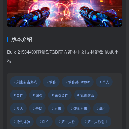
版本介绍
Build.21534409|容量5.7GB|官方简体中文|支持键盘.鼠标.手
柄
# 刷宝射击游戏
# 动作
# 动作类 Rogue
# 单人
# 合作
# 困难
# 在线合作
# 复古射击
# 多人
# 奇幻
# 射击
# 弹幕射击
# 战斗
# 抢先体验
# 独立
# 第一人称
# 第一人称射击