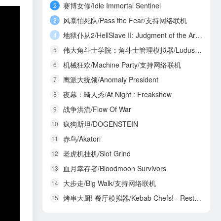
赛博女修/Idle Immortal Sentinel
2
风暴怕死队/Pass the Fear/支持网络联机
3
地狱仆从2/HellSlave II: Judgment of the Archon
4
伟大角斗士学院：角斗士管理模拟器/Ludus Magnatus: Gladiator Manager Simulator
5
机械狂欢/Machine Party/支持网络联机
6
鹰派大统领/Anomaly President
7
夜幕：畸人秀/At Night : Freakshow
8
战争洪流/Flow Of War
9
疯狗斯坦/DOGENSTEIN
10
赤鸟/Akatori
11
老虎机挂机/Slot Grind
12
血月幸存者/Bloodmoon Survivors
13
大步走/Big Walk/支持网络联机
14
烤串大厨! 餐厅模拟器/Kebab Chefs! - Restaurant Simulator/支持网络联机
15