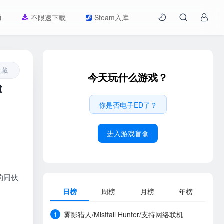
题
不限速下载
Steam入库
收藏
今天玩什么游戏？
t
你是否电子ED了？
进入游戏盲盒
的同伙
日榜
周榜
月榜
年榜
雾影猎人/Mistfall Hunter/支持网络联机
1