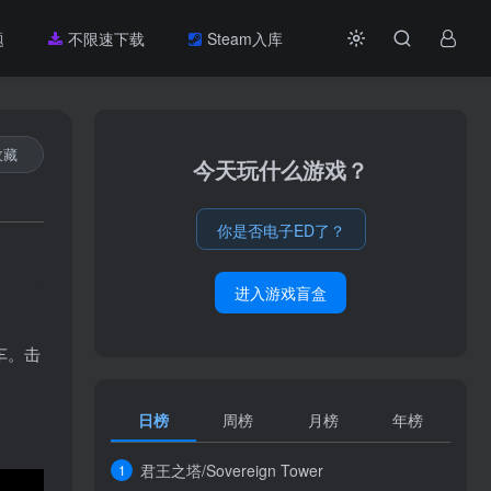
题
不限速下载
Steam入库
收藏
今天玩什么游戏？
你是否电子ED了？
进入游戏盲盒
车。击
日榜
周榜
月榜
年榜
君王之塔/Sovereign Tower
1