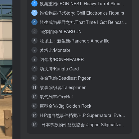
铁巢重炮/IRON NEST: Heavy Turret Simulator
2
维修物语/ReStory: Chill Electronics Repairs
3
转生成为暴君之神/That Time I Got Reincarnated as a Tyrant God
4
阿尔帕冈/ALPARGUN
5
牧场主：新生活/Rancher: A new life
6
梦塔比/Montabi
7
阅骨者/BONEREADER
8
功夫牌/Kungfu Card
9
夺命飞鸽/Deadliest Pigeon
10
故事编织者/Talespinner
11
氧气列车/OxyRail
12
巨型金岩/Big Golden Rock
13
H·P超自然事件档案/H.P Supernatural Event Archives
14
-日本事故物件監視協会-/Japan Stigmatized Property3
15