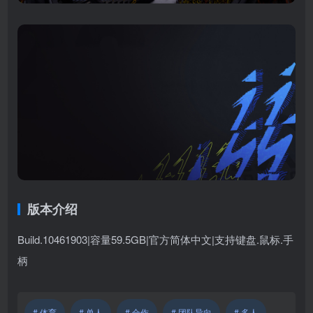
版本介绍
Build.10461903|容量59.5GB|官方简体中文|支持键盘.鼠标.手
柄
# 体育
# 单人
# 合作
# 团队导向
# 多人