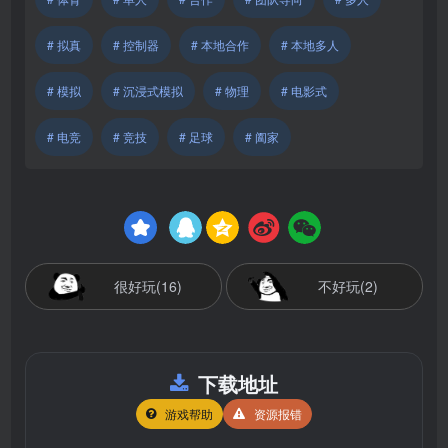
# 拟真
# 控制器
# 本地合作
# 本地多人
# 模拟
# 沉浸式模拟
# 物理
# 电影式
# 电竞
# 竞技
# 足球
# 阖家
很好玩(16)
不好玩(2)
下载地址
游戏帮助
资源报错