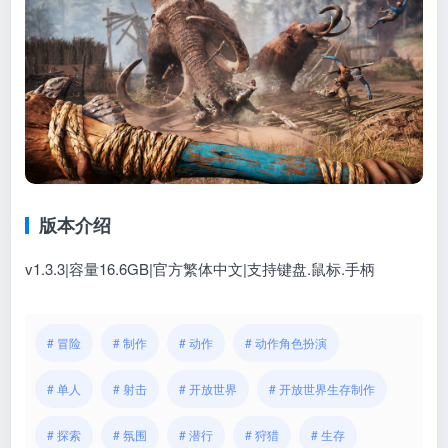
版本介绍
v1.3.3|容量16.6GB|官方繁体中文|支持键盘.鼠标.手柄
# 冒险
# 制作
# 动作
# 动作角色扮演
# 单人
# 射击
# 开放世界
# 开放世界生存制作
# 探索
# 氛围
# 潜行
# 狩猎
# 生存