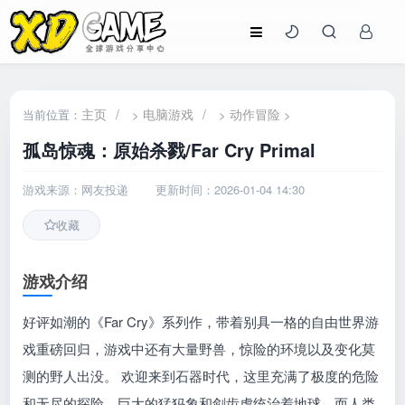
主页
/
电脑游戏
/
动作冒险
当前位置：
>
>
>
孤岛惊魂：原始杀戮/Far Cry Primal
游戏来源：网友投递
更新时间：2026-01-04 14:30
收藏
游戏介绍
好评如潮的《Far Cry》系列作，带着别具一格的自由世界游
戏重磅回归，游戏中还有大量野兽，惊险的环境以及变化莫
测的野人出没。 欢迎来到石器时代，这里充满了极度的危险
和无尽的探险，巨大的猛犸象和剑齿虎统治着地球，而人类