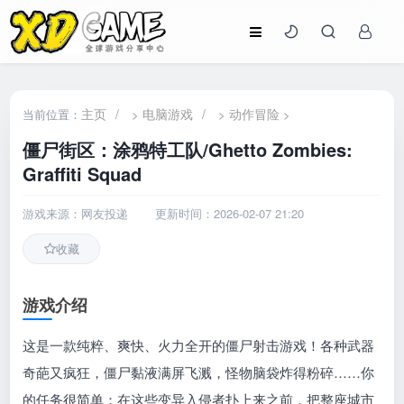
主页
/
电脑游戏
/
动作冒险
当前位置：
>
>
>
僵尸街区：涂鸦特工队/Ghetto Zombies:
Graffiti Squad
游戏来源：网友投递
更新时间：2026-02-07 21:20
收藏
游戏介绍
这是一款纯粹、爽快、火力全开的僵尸射击游戏！各种武器
奇葩又疯狂，僵尸黏液满屏飞溅，怪物脑袋炸得粉碎……你
的任务很简单：在这些变异入侵者扑上来之前，把整座城市