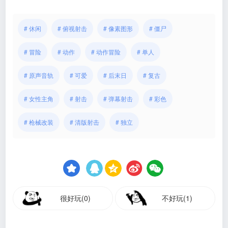
# 休闲
# 俯视射击
# 像素图形
# 僵尸
# 冒险
# 动作
# 动作冒险
# 单人
# 原声音轨
# 可爱
# 后末日
# 复古
# 女性主角
# 射击
# 弹幕射击
# 彩色
# 枪械改装
# 清版射击
# 独立
很好玩(0)
不好玩(1)