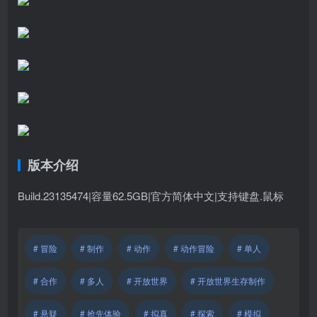
版本介绍
Build.23135474|容量62.5GB|官方简体中文|支持键盘.鼠标
# 冒险
# 制作
# 动作
# 动作冒险
# 单人
# 合作
# 多人
# 开放世界
# 开放世界生存制作
# 悬疑
# 抢先体验
# 拟真
# 探索
# 模拟