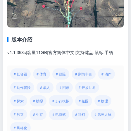
版本介绍
v1.1.393s|容量11GB|官方简体中文|支持键盘.鼠标.手柄
# 低容错
# 体育
# 冒险
# 剧情丰富
# 动作
# 动作冒险
# 单人
# 困难
# 开放世界
# 探索
# 模拟
# 步行模拟
# 氛围
# 物理
# 独立
# 生存
# 电影式
# 科幻
# 第三人称
# 风格化