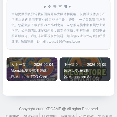
#免责声明#
本站提供的资源转载自国内外各大媒体和网络，仅供试玩体验；不
得将上述内容用于商业或者非法用途，否则，一切后果请用户自
负。您必须在下载后的24个小时之内，从您的电脑中彻底删除上述
内容。如果您喜欢该游戏内容，请支持正版，购买注册，得到更好
的正版服务。我们非常重视版权问题，如有侵权请邮件与我们联系
处理。敬请谅解！E-mail：
tousu996@gmail.com
上一篇
2026-02-04
下一篇
2026-02-05
Monstrix集换式卡牌商
超级大卖场模拟
店/Monstrix TCG Card
器/Megastore Simulator
Shop
Copyright 2026 XDGAME @ All rights Reserved
关于我们
侵权处理
版权声明
游戏盲盒
热门标签
问题反馈