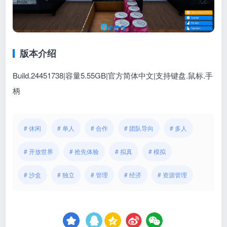
版本介绍
Build.24451738|容量5.55GB|官方简体中文|支持键盘.鼠标.手
柄
# 休闲
# 单人
# 合作
# 团队导向
# 多人
# 开放世界
# 抢先体验
# 拟真
# 模拟
# 沙盒
# 独立
# 管理
# 经济
# 资源管理