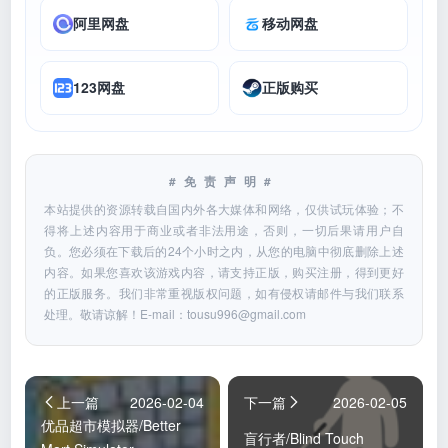
阿里网盘
移动网盘
123网盘
正版购买
#免责声明#
本站提供的资源转载自国内外各大媒体和网络，仅供试玩体验；不
得将上述内容用于商业或者非法用途，否则，一切后果请用户自
负。您必须在下载后的24个小时之内，从您的电脑中彻底删除上述
内容。如果您喜欢该游戏内容，请支持正版，购买注册，得到更好
的正版服务。我们非常重视版权问题，如有侵权请邮件与我们联系
处理。敬请谅解！E-mail：
tousu996@gmail.com
上一篇
2026-02-04
下一篇
2026-02-05
优品超市模拟器/Better
盲行者/Blind Touch