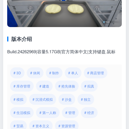
版本介绍
Build.24262969|容量5.17GB|官方简体中文|支持键盘.鼠标
# 3D
# 休闲
# 制作
# 单人
# 商店管理
# 库存管理
# 建造
# 抢先体验
# 拟真
# 模拟
# 沉浸式模拟
# 沙盒
# 独立
# 生活模拟
# 第一人称
# 管理
# 经济
# 贸易
# 资本主义
# 资源管理