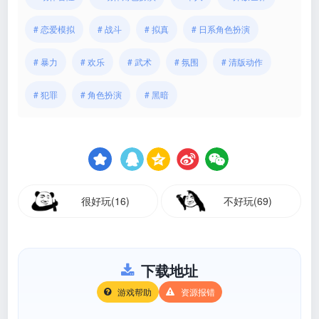
# 恋爱模拟
# 战斗
# 拟真
# 日系角色扮演
# 暴力
# 欢乐
# 武术
# 氛围
# 清版动作
# 犯罪
# 角色扮演
# 黑暗
很好玩(16)
不好玩(69)
下载地址
游戏帮助
资源报错