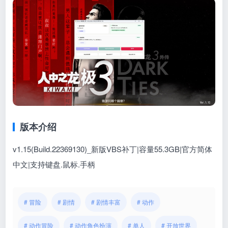
版本介绍
v1.15(Build.22369130)_新版VBS补丁|容量55.3GB|官方简体
中文|支持键盘.鼠标.手柄
# 冒险
# 剧情
# 剧情丰富
# 动作
# 动作冒险
# 动作角色扮演
# 单人
# 开放世界