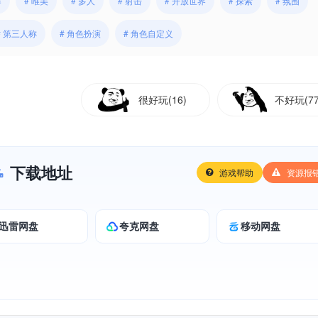
作
# 唯美
# 多人
# 射击
# 开放世界
# 探索
# 氛围
# 第三人称
# 角色扮演
# 角色自定义
很好玩(16)
不好玩(77
下载地址
游戏帮助
资源报
迅雷网盘
夸克网盘
移动网盘