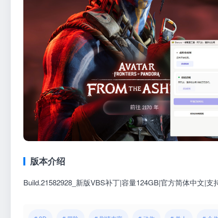
版本介绍
Build.21582928_新版VBS补丁|容量124GB|官方简体中文|