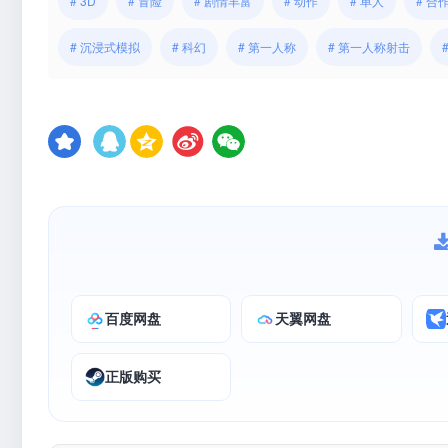
# 3D
# 冒险
# 剧情丰富
# 动作
# 单人
# 合
# 沉浸式模拟
# 科幻
# 第一人称
# 第一人称射击
百度网盘
天翼网盘
正版购买