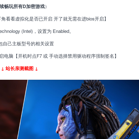
后续畅玩所有D加密游戏
）
下角看看虚拟化是否已开启 开了就无需在进bios开启】
echnology (Intel)，设置为 Enabled。
包自己主板型号的相关设置
后重启电脑【开机时点F7 或 手动选择禁用驱动程序强制签名】
耍
↓ 站长亲测截图 ↓