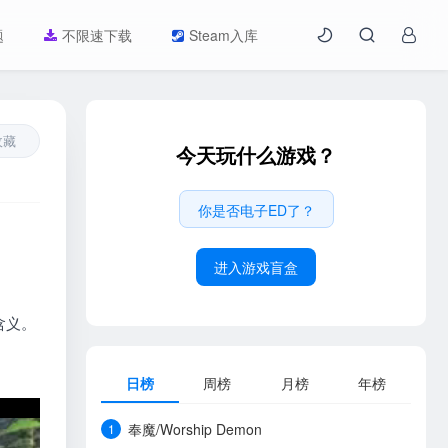
题
不限速下载
Steam入库
收藏
今天玩什么游戏？
你是否电子ED了？
进入游戏盲盒
含义。
日榜
周榜
月榜
年榜
奉魔/Worship Demon
1