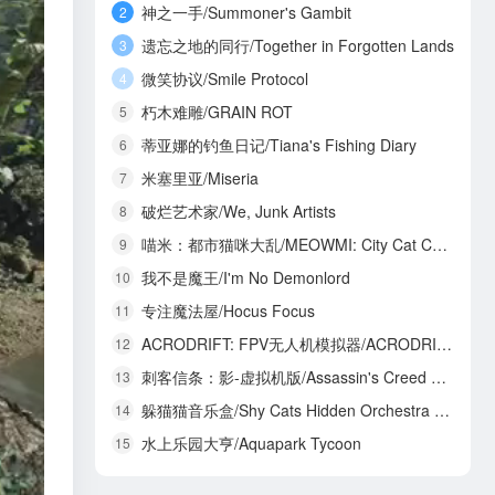
神之一手/Summoner's Gambit
2
遗忘之地的同行/Together in Forgotten Lands
3
微笑协议/Smile Protocol
4
朽木难雕/GRAIN ROT
5
蒂亚娜的钓鱼日记/Tiana's Fishing Diary
6
米塞里亚/Miseria
7
破烂艺术家/We, Junk Artists
8
喵米：都市猫咪大乱/MEOWMI: City Cat Chaos
9
我不是魔王/I'm No Demonlord
10
专注魔法屋/Hocus Focus
11
ACRODRIFT: FPV无人机模拟器/ACRODRIFT: FPV Drone Simulator
12
刺客信条：影-虚拟机版/Assassin's Creed Shadows HYPERVISOR
13
躲猫猫音乐盒/Shy Cats Hidden Orchestra 2 - The Return
14
水上乐园大亨/Aquapark Tycoon
15