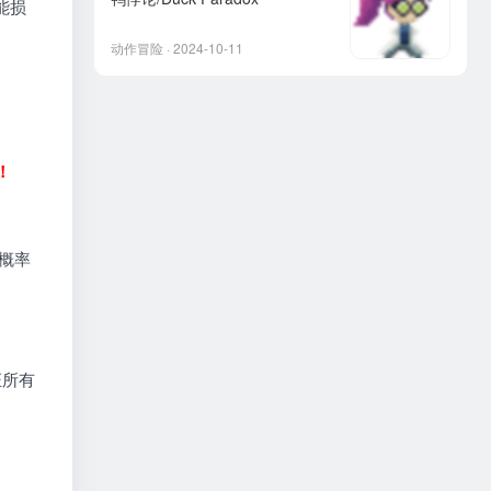
能损
动作冒险 · 2024-10-11
！
概率
证所有