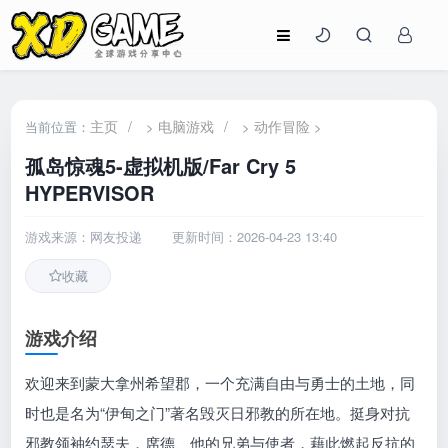
主页
/
电脑游戏
/
动作冒险
当前位置：
>
>
>
孤岛惊魂5-虚拟机版/Far Cry 5
HYPERVISOR
游戏来源：网友投递
更新时间：2026-04-23 13:40
收藏
游戏介绍
欢迎来到蒙大拿州希望郡，一个充满自由与勇士的土地，同
时也是名为“伊甸之门”著名毁灭日邪教的所在地。挺身对抗
邪教领袖约瑟夫．席德、他的兄弟与使者，藉此燃起反抗的