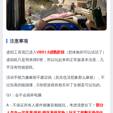
注意事项
虚拟工具现已进入
VBS1.5成熟阶段
（想体验的可以试试了）
虚拟机只是用来绕D密，所以玩起来和正常版基本没差，几
乎没有性能损耗。
没动手能力嫌麻烦不建议搞（其实也没想象那么麻烦），不
过你真的能搞懂，D加密游戏有相关补丁全都是可以玩的。
Q1：会不会搞坏电脑
A：不保证所有人硬件都兼容都能玩，考虑清楚在下！
部分
人存在一定蓝屏/死机/损坏系统风险！玩不了就删不提供任