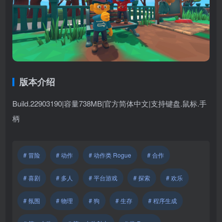
版本介绍
Build.22903190|容量738MB|官方简体中文|支持键盘.鼠标.手
柄
# 冒险
# 动作
# 动作类 Rogue
# 合作
# 喜剧
# 多人
# 平台游戏
# 探索
# 欢乐
# 氛围
# 物理
# 狗
# 生存
# 程序生成