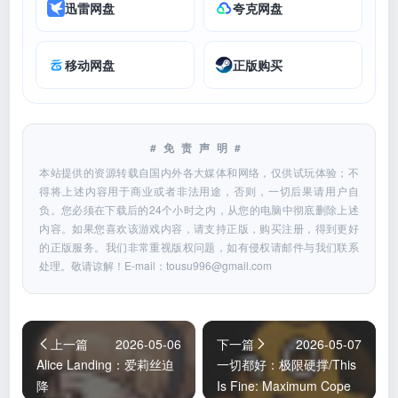
迅雷网盘
夸克网盘
移动网盘
正版购买
#免责声明#
本站提供的资源转载自国内外各大媒体和网络，仅供试玩体验；不
得将上述内容用于商业或者非法用途，否则，一切后果请用户自
负。您必须在下载后的24个小时之内，从您的电脑中彻底删除上述
内容。如果您喜欢该游戏内容，请支持正版，购买注册，得到更好
的正版服务。我们非常重视版权问题，如有侵权请邮件与我们联系
处理。敬请谅解！E-mail：
tousu996@gmail.com
上一篇
2026-05-06
下一篇
2026-05-07
Alice Landing：爱莉丝迫
一切都好：极限硬撑/This
降
Is Fine: Maximum Cope