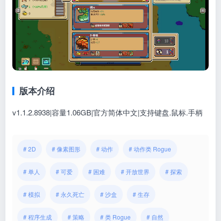
版本介绍
v1.1.2.8938|容量1.06GB|官方简体中文|支持键盘.鼠标.手柄
# 2D
# 像素图形
# 动作
# 动作类 Rogue
# 单人
# 可爱
# 困难
# 开放世界
# 探索
# 模拟
# 永久死亡
# 沙盒
# 生存
# 程序生成
# 策略
# 类 Rogue
# 自然