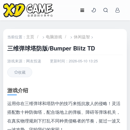
主页
/
电脑游戏
/
休闲益智
当前位置：
>
>
>
三维弹球塔防版/Bumper Blitz TD
游戏来源：网友投递
更新时间：2026-05-10 13:25
收藏
游戏介绍
运用你在三维弹球和塔防中的技巧来抵抗敌人的侵略！灵活
搭配数十种防御塔，配合场地上的弹板、障碍等弹珠机关，
在真实物理规则下打乱不同种类侵略者的节奏，挺过一波又
一波攻势，守护我们的家园！