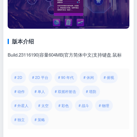
版本介绍
Build.23116190|容量604MB|官方简体中文|支持键盘.鼠标
# 2D
# 2D 平台
# 90 年代
# 休闲
# 俯视
# 动作
# 单人
# 双摇杆射击
# 塔防
# 外星人
# 太空
# 彩色
# 战斗
# 物理
# 独立
# 策略