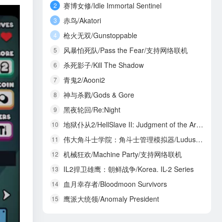
赛博女修/Idle Immortal Sentinel
2
赤鸟/Akatori
3
枪火无双/Gunstoppable
4
风暴怕死队/Pass the Fear/支持网络联机
5
杀死影子/Kill The Shadow
6
青鬼2/Aooni2
7
神与杀戮/Gods & Gore
8
黑夜轮回/Re:Night
9
地狱仆从2/HellSlave II: Judgment of the Archon
10
伟大角斗士学院：角斗士管理模拟器/Ludus Magnatus: Gladiator Manager Simulator
11
机械狂欢/Machine Party/支持网络联机
12
IL2捍卫雄鹰：朝鲜战争/Korea. IL-2 Series
13
血月幸存者/Bloodmoon Survivors
14
鹰派大统领/Anomaly President
15