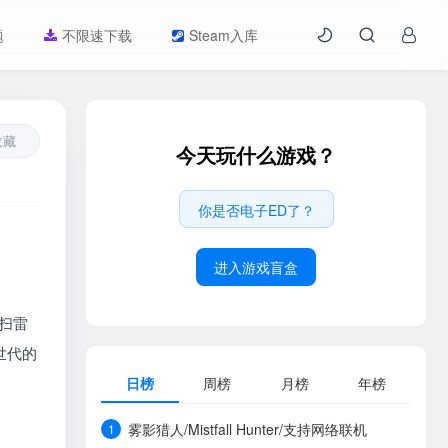
题
不限速下载
Steam入库
收藏
今天玩什么游戏？
你是否电子ED了？
进入游戏盲盒
，扫雷
世代的
日榜
周榜
月榜
年榜
雾影猎人/Mistfall Hunter/支持网络联机
1