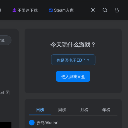
题
不限速下载
Steam入库
收藏
今天玩什么游戏？
你是否电子ED了？
进入游戏盲盒
t 团
日榜
周榜
月榜
年榜
赤鸟/Akatori
1