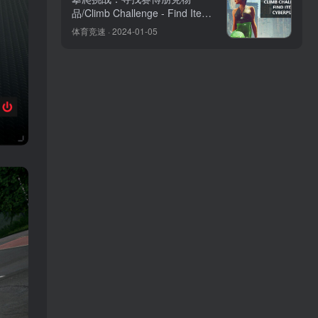
品/Climb Challenge - Find Items
Cyberpunk
体育竞速 · 2024-01-05