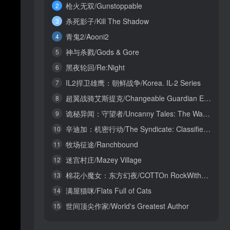
枪火无双/Gunstoppable
2
杀死影子/Kill The Shadow
3
青鬼2/Aooni2
4
神与杀戮/Gods & Gore
5
黑夜轮回/Re:Night
6
IL2捍卫雄鹰：朝鲜战争/Korea. IL-2 Series
7
超翼战骑艾斯提克/Changeable Guardian ESTIQUE
8
诡秘异闻：守望者/Uncanny Tales: The Watcher
9
辛迪加：机密行动/The Syndicate: Classified Operations
10
牧场征途/Ranchbound
11
迷宫村庄/Mazey Village
12
棉花小魔女：东方幻夜/COTTOn RockWithYou -ORIENTAL NIGHT DREAMS-
13
满屋猫咪/Flats Full of Cats
14
世间顶尖作家/World's Greatest Author
15