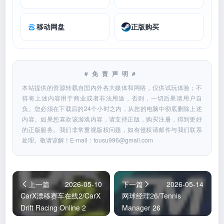
移动网盘
正版购买
#免责声明#
本站提供的资源转载自国内外各大媒体和网络，仅供试玩体验；不
得将上述内容用于商业或者非法用途，否则，一切后果请用户自
负。您必须在下载后的24个小时之内，从您的电脑中彻底删除上述
内容。如果您喜欢该游戏内容，请支持正版，购买注册，得到更好
的正版服务。我们非常重视版权问题，如有侵权请邮件与我们联系
处理。敬请谅解！E-mail：
tousu996@gmail.com
上一篇
2026-05-10
下一篇
2026-05-14
CarX漂移赛车在线2/CarX
网球经理26/Tennis
Drift Racing Online 2
Manager 26