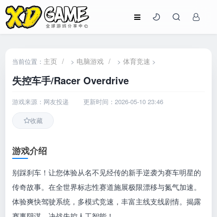
主页
/
电脑游戏
/
体育竞速
当前位置：
>
>
>
失控车手/Racer Overdrive
游戏来源：网友投递
更新时间：2026-05-10 23:46
收藏
游戏介绍
别踩刹车！让您体验从名不见经传的新手逆袭为赛车明星的
传奇故事。在全世界标志性赛道施展极限漂移与氮气加速。
体验爽快驾驶系统，多模式竞速，丰富主线支线剧情。揭露
赛事阴谋，决战失控人工智能！