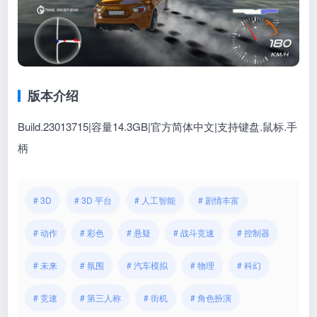
版本介绍
Build.23013715|容量14.3GB|官方简体中文|支持键盘.鼠标.手
柄
# 3D
# 3D 平台
# 人工智能
# 剧情丰富
# 动作
# 彩色
# 悬疑
# 战斗竞速
# 控制器
# 未来
# 氛围
# 汽车模拟
# 物理
# 科幻
# 竞速
# 第三人称
# 街机
# 角色扮演