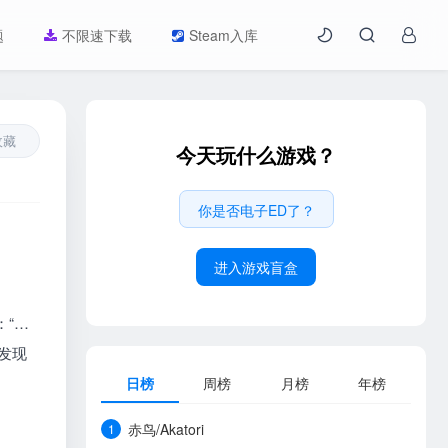
题
不限速下载
Steam入库
收藏
今天玩什么游戏？
你是否电子ED了？
进入游戏盲盒
：“…
发现
日榜
周榜
月榜
年榜
赤鸟/Akatori
1