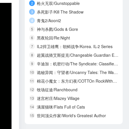
枪火无双/Gunstoppable
2
杀死影子/Kill The Shadow
3
青鬼2/Aooni2
4
神与杀戮/Gods & Gore
5
黑夜轮回/Re:Night
6
IL2捍卫雄鹰：朝鲜战争/Korea. IL-2 Series
7
超翼战骑艾斯提克/Changeable Guardian ESTIQUE
8
辛迪加：机密行动/The Syndicate: Classified Operations
9
诡秘异闻：守望者/Uncanny Tales: The Watcher
10
棉花小魔女：东方幻夜/COTTOn RockWithYou -ORIENTAL NIGHT DREAMS-
11
牧场征途/Ranchbound
12
迷宫村庄/Mazey Village
13
满屋猫咪/Flats Full of Cats
14
世间顶尖作家/World's Greatest Author
15