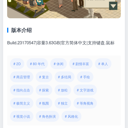
版本介绍
Build.23170547|容量3.63GB|官方简体中文|支持键盘.鼠标
# 2D
# 80 年代
# 休闲
# 剧情丰富
# 单人
# 商店管理
# 复古
# 多结局
# 手绘
# 指向点击
# 探索
# 放松
# 文字游戏
# 极简主义
# 氛围
# 独立
# 等角视角
# 视觉小说
# 角色扮演
# 风格化