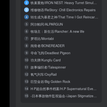
铁巢重炮/IRON NEST: Heavy Turret Simulator
2
维修物语/ReStory: Chill Electronics Repairs
3
转生成为暴君之神/That Time I Got Reincarnated as a Tyrant God
4
阿尔帕冈/ALPARGUN
5
牧场主：新生活/Rancher: A new life
6
梦塔比/Montabi
7
阅骨者/BONEREADER
8
夺命飞鸽/Deadliest Pigeon
9
功夫牌/Kungfu Card
10
故事编织者/Talespinner
11
氧气列车/OxyRail
12
巨型金岩/Big Golden Rock
13
H·P超自然事件档案/H.P Supernatural Event Archives
14
-日本事故物件監視協会-/Japan Stigmatized Property3
15