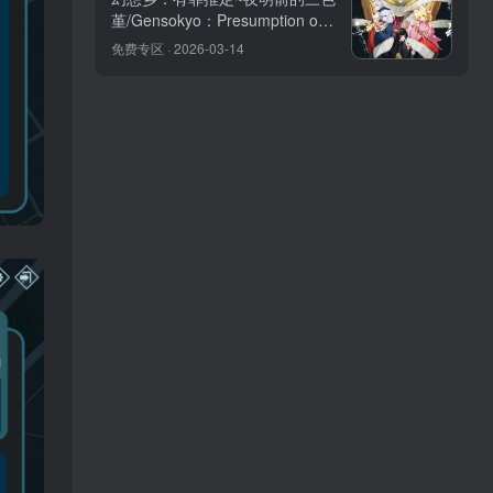
堇/Gensokyo：Presumption of
Guilt~Pansies Before Daw
免费专区 · 2026-03-14