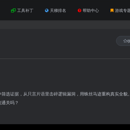
工具补丁
天梯排名
帮助中心
游戏专
中筛选证据，从只言片语里击碎逻辑漏洞，用蛛丝马迹重构真实全貌
能通关吗？