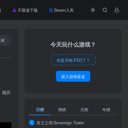
题
不限速下载
Steam入库
收藏
今天玩什么游戏？
你是否电子ED了？
进入游戏盲盒
。抛弃
日榜
周榜
月榜
年榜
君王之塔/Sovereign Tower
1