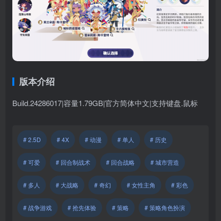
版本介绍
Build.24286017|容量1.79GB|官方简体中文|支持键盘.鼠标
# 2.5D
# 4X
# 动漫
# 单人
# 历史
# 可爱
# 回合制战术
# 回合战略
# 城市营造
# 多人
# 大战略
# 奇幻
# 女性主角
# 彩色
# 战争游戏
# 抢先体验
# 策略
# 策略角色扮演