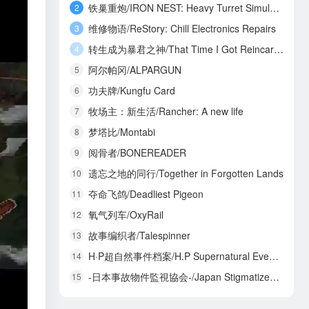
铁巢重炮/IRON NEST: Heavy Turret Simulator
2
维修物语/ReStory: Chill Electronics Repairs
3
转生成为暴君之神/That Time I Got Reincarnated as a Tyrant God
4
阿尔帕冈/ALPARGUN
5
功夫牌/Kungfu Card
6
牧场主：新生活/Rancher: A new life
7
梦塔比/Montabi
8
阅骨者/BONEREADER
9
遗忘之地的同行/Together in Forgotten Lands
10
夺命飞鸽/Deadliest Pigeon
11
氧气列车/OxyRail
12
故事编织者/Talespinner
13
H·P超自然事件档案/H.P Supernatural Event Archives
14
-日本事故物件監視協会-/Japan Stigmatized Property3
15