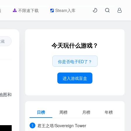
题
不限速下载
Steam入库
收藏
今天玩什么游戏？
你是否电子ED了？
进入游戏盲盒
地图和
日榜
周榜
月榜
年榜
君王之塔/Sovereign Tower
1