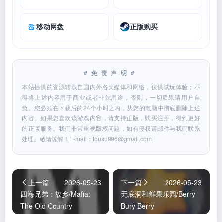
移动网盘
正版购买
#免责声明#
本站提供的资源转载自国内外各大媒体和网络，仅供试玩体验；不
得将上述内容用于商业或者非法用途，否则，一切后果请用户自
负。您必须在下载后的24个小时之内，从您的电脑中彻底删除上述
内容。如果您喜欢该游戏内容，请支持正版，购买注册，得到更好
的正版服务。我们非常重视版权问题，如有侵权请邮件与我们联系
处理。敬请谅解！E-mail：
tousu996@gmail.com
上一篇
2026-05-23
下一篇
2026-05-23
四海兄弟：故乡/Mafia:
无底洞和鲜果乐园/Berry
The Old Country
Bury Berry
voices38