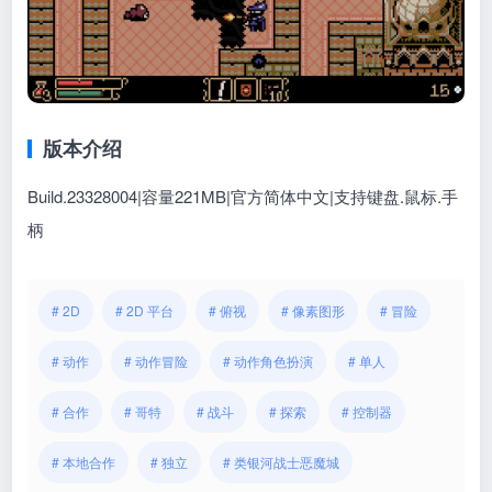
版本介绍
Build.23328004|容量221MB|官方简体中文|支持键盘.鼠标.手
柄
# 2D
# 2D 平台
# 俯视
# 像素图形
# 冒险
# 动作
# 动作冒险
# 动作角色扮演
# 单人
# 合作
# 哥特
# 战斗
# 探索
# 控制器
# 本地合作
# 独立
# 类银河战士恶魔城