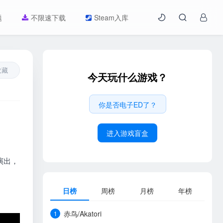
题
不限速下载
Steam入库
收藏
今天玩什么游戏？
你是否电子ED了？
进入游戏盲盒
演出，
日榜
周榜
月榜
年榜
赤鸟/Akatori
1