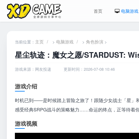
首页
电脑游戏
主页
/
电脑游戏
/
角色扮演
当前位置：
>
>
>
星尘轨迹：魔女之愿/STARDUST: Wish 
游戏来源：网友投递
更新时间：2026-07-08 10:46
游戏介绍
时机已到——是时候踏上冒险之旅了！跟随少女战士「星」
感受经典SRPG战斗的策略魅力……命运的终点，正等待着
游戏视频