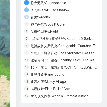
枪火无双/Gunstoppable
2
杀死影子/Kill The Shadow
3
青鬼2/Aooni2
4
神与杀戮/Gods & Gore
5
黑夜轮回/Re:Night
6
IL2捍卫雄鹰：朝鲜战争/Korea. IL-2 Series
7
超翼战骑艾斯提克/Changeable Guardian ESTIQUE
8
辛迪加：机密行动/The Syndicate: Classified Operations
9
诡秘异闻：守望者/Uncanny Tales: The Watcher
10
棉花小魔女：东方幻夜/COTTOn RockWithYou -ORIENTAL NIGHT DREAMS-
11
牧场征途/Ranchbound
12
迷宫村庄/Mazey Village
13
满屋猫咪/Flats Full of Cats
14
世间顶尖作家/World's Greatest Author
15