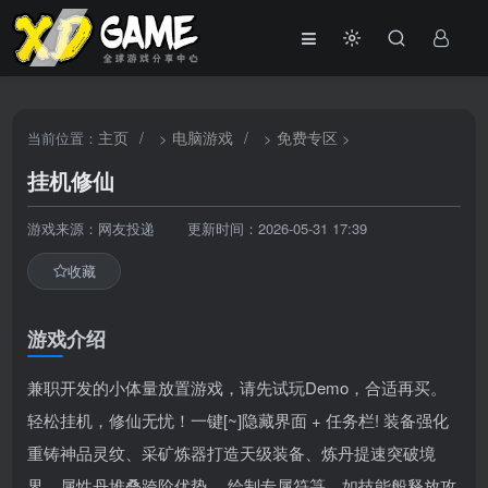
主页
/
电脑游戏
/
免费专区
当前位置：
>
>
>
挂机修仙
游戏来源：网友投递
更新时间：2026-05-31 17:39
收藏
游戏介绍
兼职开发的小体量放置游戏，请先试玩Demo，合适再买。
轻松挂机，修仙无忧！一键[~]隐藏界面 + 任务栏! 装备强化
重铸神品灵纹、采矿炼器打造天级装备、炼丹提速突破境
界、属性丹堆叠跨阶优势， 绘制专属符箓，如技能般释放攻