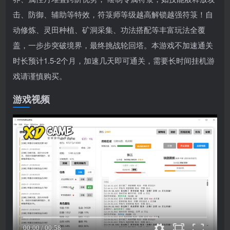
击、防御、辅助等特效，符箓师等级越高解锁越强符箓！自
动修炼、灵田种植、矿洞采集、功法搭配等丰富玩法全覆
盖，一步步突破境界，最终挑战轮回塔。本游戏不加速通关
时长预计1.5-2个月，加速几天即可通关，需要长时间挂机游
戏请谨慎购买。
游戏视频