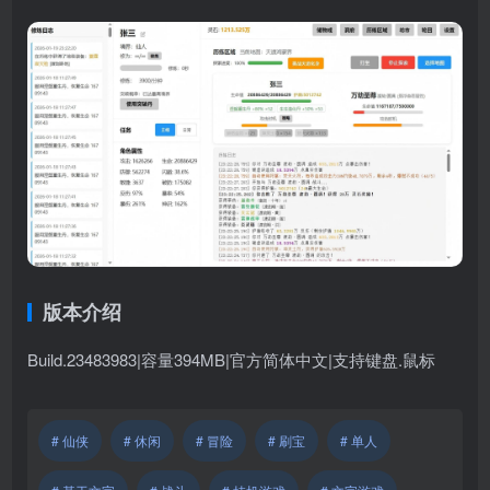
版本介绍
Build.23483983|容量394MB|官方简体中文|支持键盘.鼠标
# 仙侠
# 休闲
# 冒险
# 刷宝
# 单人