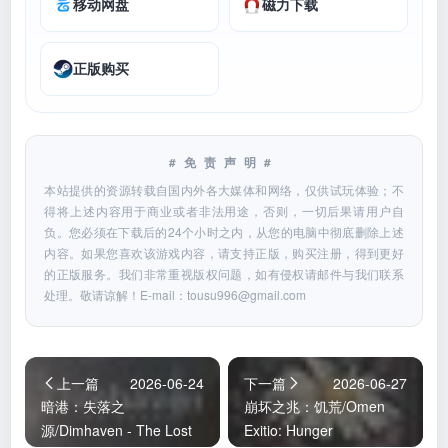
移动网盘
磁力下载
正版购买
#免责声明#
本站提供的资源转载自国内外各大媒体和网络，仅供试玩体验；不
得将上述内容用于商业或者非法用途，否则，一切后果请用户自
负。您必须在下载后的24个小时之内，从您的电脑中彻底删除上述
内容。如果您喜欢该游戏内容，请支持正版，购买注册，得到更好
的正版服务。我们非常重视版权问题，如有侵权请邮件与我们联系
处理。敬请谅解！E-mail：
tousu996@gmail.com
上一篇
2026-06-24
下一篇
2026-06-27
暗港：失落之
崩坏之兆：饥荒/Omen
源/Dimhaven - The Lost
Exitio: Hunger