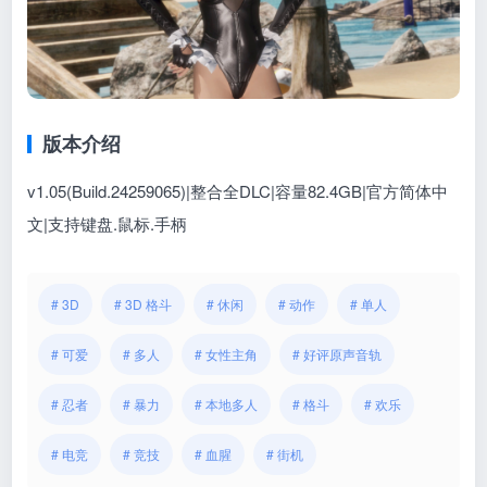
版本介绍
v1.05(Build.24259065)|整合全DLC|容量82.4GB|官方简体中
文|支持键盘.鼠标.手柄
# 3D
# 3D 格斗
# 休闲
# 动作
# 单人
# 可爱
# 多人
# 女性主角
# 好评原声音轨
# 忍者
# 暴力
# 本地多人
# 格斗
# 欢乐
# 电竞
# 竞技
# 血腥
# 街机