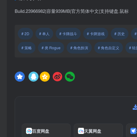
Build.23966982|容量939MB|官方简体中文|支持键盘.鼠标
# 2D
# 单人
# 卡牌战斗
# 卡牌游戏
# 历史
# 策略
# 类 Rogue
# 角色扮演
# 角色自定义
# 轻
百度网盘
天翼网盘