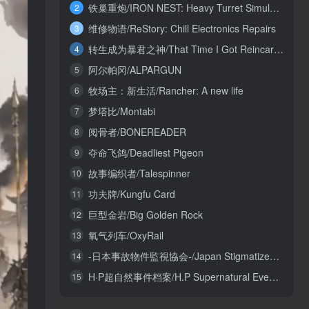
铁巢重炮/IRON NEST: Heavy Turret Simulator
2
维修物语/ReStory: Chill Electronics Repairs
3
转生成为暴君之神/That Time I Got Reincarnated as a Tyrant God
4
阿尔帕冈/ALPARGUN
5
牧场主：新生活/Rancher: A new life
6
梦塔比/Montabi
7
阅骨者/BONEREADER
8
夺命飞鸽/Deadliest Pigeon
9
故事编织者/Talespinner
10
功夫牌/Kungfu Card
11
巨型金岩/Big Golden Rock
12
氧气列车/OxyRail
13
-日本事故物件監視協会-/Japan Stigmatized Property3
14
H·P超自然事件档案/H.P Supernatural Event Archives
15