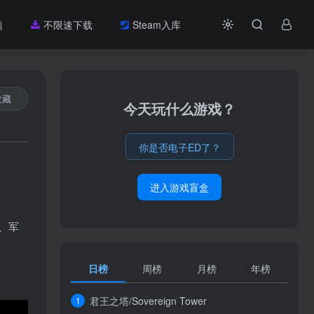
题
不限速下载
Steam入库
收藏
今天玩什么游戏？
你是否电子ED了？
进入游戏盲盒
、军
日榜
周榜
月榜
年榜
君王之塔/Sovereign Tower
1