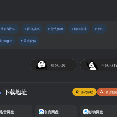
# 回合制战斗
# 回合战略
# 抢先体验
# 牌组构建
# 独立
度 Rogue
# 重玩价值
很好玩(6)
不好玩(19
下载地址
游戏帮助
资源报
迅雷网盘
夸克网盘
移动网盘