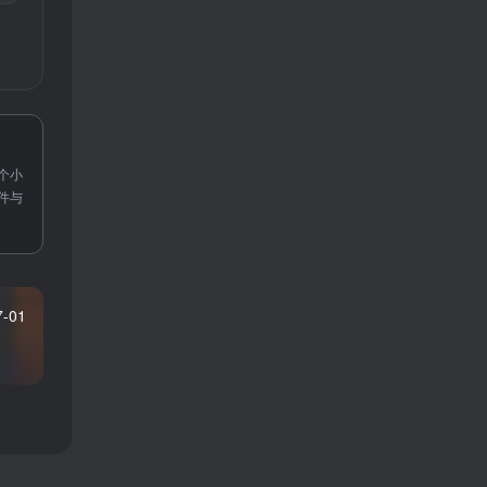
个小
件与
7-01