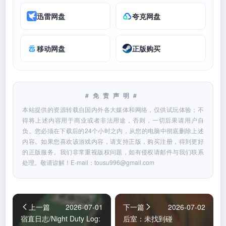
迅雷网盘
夸克网盘
移动网盘
正版购买
#免责声明#
本站提供的资源转载自国内外各大媒体和网络，仅供试玩体验；不
得将上述内容用于商业或者非法用途，否则，一切后果请用户自
负。您必须在下载后的24个小时之内，从您的电脑中彻底删除上述
内容。如果您喜欢该游戏内容，请支持正版，购买注册，得到更好
的正版服务。我们非常重视版权问题，如有侵权请邮件与我们联系
处理。敬请谅解！E-mail：
tousu996@gmail.com
上一篇
2026-07-01
下一篇
2026-07-02
宿直日志/Night Duty Log:
后室：未找到碰