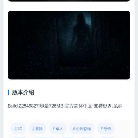
版本介绍
Build.22846827|容量726MB|官方简体中文|支持键盘.鼠标
# 3D
# 冒险
# 单人
# 心理恐怖
# 恐怖