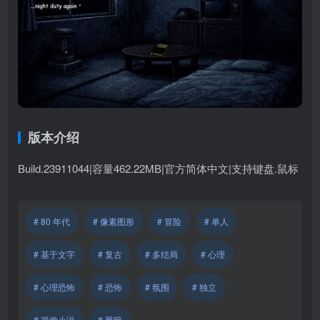
版本介绍
Build.23911044|容量462.22MB|官方简体中文|支持键盘.鼠标
# 80 年代
# 像素图形
# 冒险
# 单人
# 基于文字
# 复古
# 多结局
# 心理
# 心理恐怖
# 恐怖
# 氛围
# 独立
# 视觉小说
# 黑暗