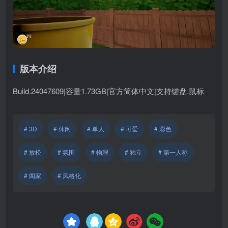
版本介绍
Build.24047609|容量1.73GB|官方简体中文|支持键盘.鼠标
# 3D
# 休闲
# 单人
# 可爱
# 彩色
# 放松
# 氛围
# 物理
# 独立
# 第一人称
# 阖家
# 风格化