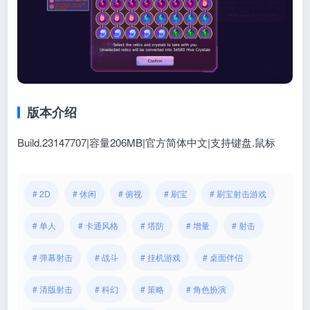
版本介绍
Build.23147707|容量206MB|官方简体中文|支持键盘.鼠标
# 2D
# 休闲
# 俯视
# 刷宝
# 刷宝射击游戏
# 单人
# 卡通风格
# 塔防
# 增量
# 射击
# 弹幕射击
# 战斗
# 挂机游戏
# 桌面伴侣
# 清版射击
# 科幻
# 策略
# 角色扮演