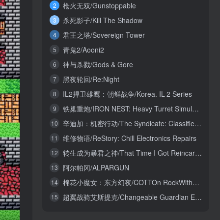
枪火无双/Gunstoppable
2
杀死影子/Kill The Shadow
3
君王之塔/Sovereign Tower
4
青鬼2/Aooni2
5
神与杀戮/Gods & Gore
6
黑夜轮回/Re:Night
7
IL2捍卫雄鹰：朝鲜战争/Korea. IL-2 Series
8
铁巢重炮/IRON NEST: Heavy Turret Simulator
9
辛迪加：机密行动/The Syndicate: Classified Operations
10
维修物语/ReStory: Chill Electronics Repairs
11
转生成为暴君之神/That Time I Got Reincarnated as a Tyrant God
12
阿尔帕冈/ALPARGUN
13
棉花小魔女：东方幻夜/COTTOn RockWithYou -ORIENTAL NIGHT DREAMS-
14
超翼战骑艾斯提克/Changeable Guardian ESTIQUE
15