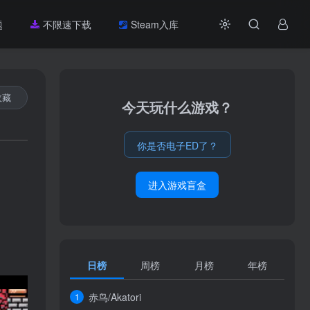
题
不限速下载
Steam入库
收藏
今天玩什么游戏？
你是否电子ED了？
进入游戏盲盒
日榜
周榜
月榜
年榜
赤鸟/Akatori
1