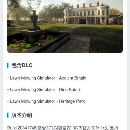
包含DLC
• Lawn Mowing Simulator - Ancient Britain
• Lawn Mowing Simulator - Dino Safari
• Lawn Mowing Simulator - Heritage Park
版本介绍
Build.20841748|整合3DLC|容量22.3GB|官方简体中文|支持