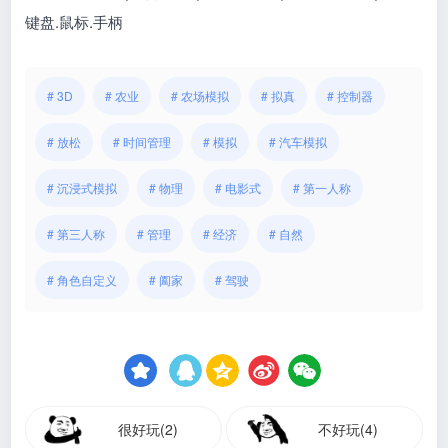
键盘.鼠标.手柄
# 3D
# 农业
# 农场模拟
# 拟真
# 控制器
# 放松
# 时间管理
# 模拟
# 汽车模拟
# 沉浸式模拟
# 物理
# 电影式
# 第一人称
# 第三人称
# 管理
# 经济
# 自然
# 角色自定义
# 阖家
# 驾驶
很好玩(2)
不好玩(4)