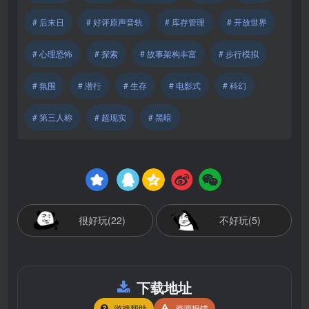
# 后末日
# 好评原声音轨
# 库存管理
# 开放世界
# 心理恐怖
# 探索
# 故事架构丰富
# 步行模拟
# 氛围
# 潜行
# 生存
# 电影式
# 科幻
# 第三人称
# 超现实
# 黑暗
很好玩(22)
不好玩(5)
下载地址
游戏帮助
资源报错